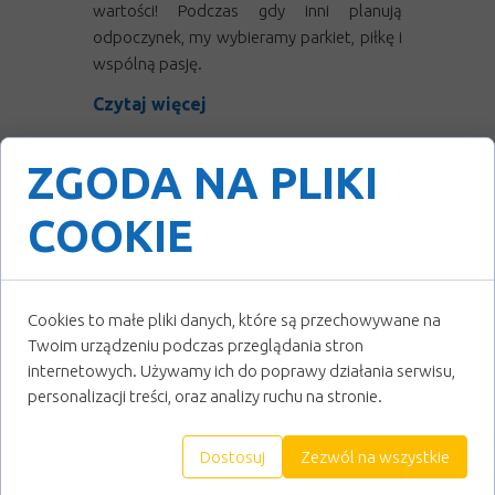
wartości! Podczas gdy inni planują
odpoczynek, my wybieramy parkiet, piłkę i
wspólną pasję.
Czytaj więcej
ZGODA NA PLIKI
COOKIE
Cookies to małe pliki danych, które są przechowywane na
Twoim urządzeniu podczas przeglądania stron
internetowych. Używamy ich do poprawy działania serwisu,
Nowe Stroje, ta
personalizacji treści, oraz analizy ruchu na stronie.
sama pasja!
Dostosuj
Zezwól na wszystkie
Najmłodsi