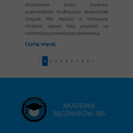
dostrzeżone przez trenerów
wojewódzkich! Podkarpacki Wojewódzki
Związek Piłki Ręcznej w Rzeszowie
oficjalnie ogłosił listę powołań na
nadchodzącą konsultację szkoleniową
Czytaj więcej
1
2
3
4
5
6
7
8
9
AKADEMIA
RĘCZNIAKÓW JBS