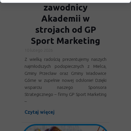
zawodnicy
Akademii w
strojach od GP
Sport Marketing
10 lutego 2026
Z wielką radością prezentujemy naszych
najmłodszych podopiecznych z Mielca,
Gminy Przecław oraz Gminy Wadowice
Górne w zupełnie nowej odsłonie! Dzięki
wsparciu naszego Sponsora
Strategicznego – firmy GP Sport Marketing
–
Czytaj więcej