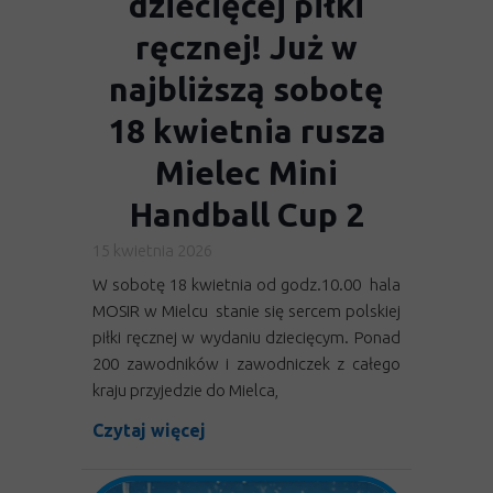
dziecięcej piłki
ręcznej! Już w
najbliższą sobotę
18 kwietnia rusza
Mielec Mini
Akademia Ręczniaków J.B.S
Handball Cup 2
15 kwietnia 2026
W sobotę 18 kwietnia od godz.10.00 hala
MOSIR w Mielcu stanie się sercem polskiej
piłki ręcznej w wydaniu dziecięcym. Ponad
200 zawodników i zawodniczek z całego
kraju przyjedzie do Mielca,
Czytaj więcej