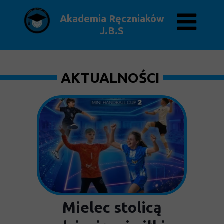
Akademia Ręczniaków
J.B.S
AKTUALNOŚCI
Mielec stolicą