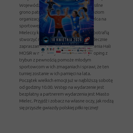
Wojewódzki Związek Piłki Ręcznej. Tak silne
grono patronów gwarantuje wysoki poziom
organizacyjny i podkreśla znaczenie Mielca na
sportowej mapie regionu.
Mieleccy kibice nie raz udowadniali, że potrafią
stworzyć niesamowitą atmosferę. Serdecznie
zapraszamy mieszkańców do odwiedzenia Hali
MOSiR w najbliższy weekend. Głośny doping z
trybun z pewnością pomoże młodym
sportowcom w ich zmaganiach i sprawi, że ten
turniej zostanie w ich pamięci na lata.
Początek wielkich emocji już w najbliższą sobotę
od godziny 10.00. Wstęp na wydarzenie jest
bezpłatny a partnerem wydarzenia jest Miasto
Mielec. Przyjdź i zobacz na własne oczy, jak rodzą
się przyszłe gwiazdy polskiej piłki ręcznej!