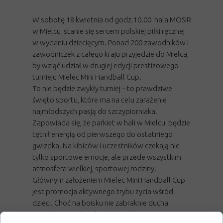
W sobotę 18 kwietnia od godz.10.00 hala MOSIR
w Mielcu stanie się sercem polskiej piłki ręcznej
w wydaniu dziecięcym. Ponad 200 zawodników i
zawodniczek z całego kraju przyjedzie do Mielca,
by wziąć udział w drugiej edycji prestiżowego
turnieju Mielec Mini Handball Cup.
To nie będzie zwykły turniej – to prawdziwe
święto sportu, które ma na celu zarażenie
najmłodszych pasją do szczypiorniaka.
Zapowiada się, że parkiet w hali w Mielcu będzie
tętnił energią od pierwszego do ostatniego
gwizdka. Na kibiców i uczestników czekają nie
tylko sportowe emocje, ale przede wszystkim
atmosfera wielkiej, sportowej rodziny.
Głównym założeniem Mielec Mini Handball Cup
jest promocja aktywnego trybu życia wśród
dzieci. Choć na boisku nie zabraknie ducha
rywalizacji i walki o każdą bramkę, organizatorzy