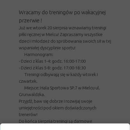
Wracamy do treningów po wakacyjnej
przerwie !
Już we wtorek 20 sierpnia wznawiamy treningi
piłki ręcznej w Mielcu! Zapraszamy wszystkie
dzieci i młodzież do spróbowania swoich sił w tej
wspaniałej dyscyplinie sportu!
Harmonogram:
- Dzieci z klas 1-4: godz. 16:00-17:00
- Dzieci z klas 5-8: godz. 17:00-18:30
Treningi odbywają się w każdy wtorek i
czwartek.
Miejsce: Hala Sportowa SP.7 w Mielcu ul.
Grunwaldzka.
Przyjdź, baw się dobrze i rozwijaj swoje
umiejętności pod okiem doświadczonych
trenerów!
Do końca sierpnia treningi są darmowe
Przyjdź i spróbuj swoich sił