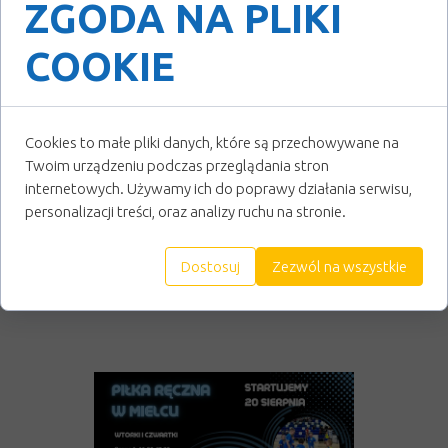
ZGODA NA PLIKI
Do zobaczenia na boisku
Miasto Mielec
Gmina Przecław
COOKIE
Cookies to małe pliki danych, które są przechowywane na
Twoim urządzeniu podczas przeglądania stron
internetowych. Używamy ich do poprawy działania serwisu,
personalizacji treści, oraz analizy ruchu na stronie.
Dostosuj
Zezwól na wszystkie