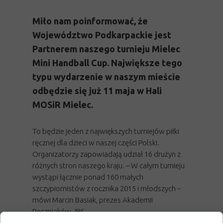
Miło nam poinformować, że
Województwo Podkarpackie jest
Partnerem naszego turnieju Mielec
Mini Handball Cup. Największe tego
typu wydarzenie w naszym mieście
odbędzie się już 11 maja w Hali
MOSiR Mielec.
To będzie jeden z największych turniejów piłki
ręcznej dla dzieci w naszej części Polski.
Organizatorzy zapowiadają udział 16 drużyn z
różnych stron naszego kraju. – W całym turnieju
wystąpi łącznie ponad 160 małych
szczypiornistów z rocznika 2015 i młodszych –
mówi Marcin Basiak, prezes Akademii
Ręczniaków JBS.