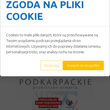
ZGODA NA PLIKI
Emocji na pewno nie zabraknie, bo udział w
Mielec Mini Handball CUP zapowiedziały
COOKIE
czołowe akademie z całej Polski.
Początek turnieju o godzinie 10:00. Patronem
honorowym wydarzenia jest Prezydent Miasta
Cookies to małe pliki danych, które są przechowywane na
Mielca, Radosław Swół.
Twoim urządzeniu podczas przeglądania stron
internetowych. Używamy ich do poprawy działania serwisu,
PARTNER
personalizacji treści, oraz analizy ruchu na stronie.
Dostosuj
Zezwól na wszystkie