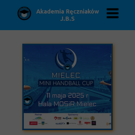
Akademia Ręczniaków
J.B.S