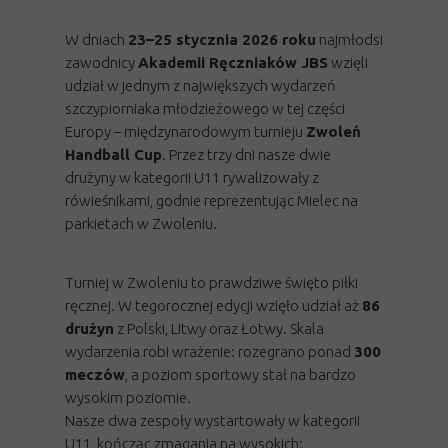
W dniach
23–25 stycznia 2026 roku
najmłodsi
zawodnicy
Akademii Ręczniaków JBS
wzięli
udział w jednym z największych wydarzeń
szczypiorniaka młodzieżowego w tej części
Europy – międzynarodowym turnieju
Zwoleń
Handball Cup
. Przez trzy dni nasze dwie
drużyny w kategorii U11 rywalizowały z
rówieśnikami, godnie reprezentując Mielec na
parkietach w Zwoleniu.
Turniej w Zwoleniu to prawdziwe święto piłki
ręcznej. W tegorocznej edycji wzięło udział aż
86
drużyn
z Polski, Litwy oraz Łotwy. Skala
wydarzenia robi wrażenie: rozegrano ponad
300
meczów
, a poziom sportowy stał na bardzo
wysokim poziomie.
Nasze dwa zespoły wystartowały w kategorii
U11, kończąc zmagania na wysokich: