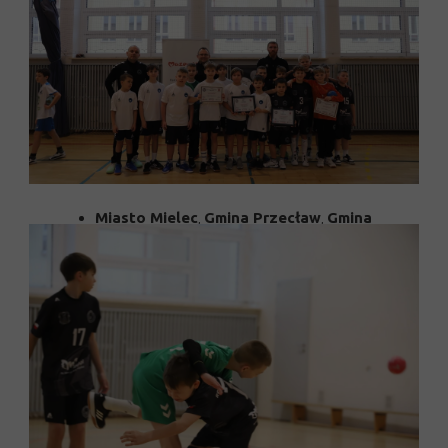
Sukces sportowy to nie wszystko. Jak zawsze
mogliśmy liczyć na naszą niezawodną grupę
kibiców-rodziców
. Wasz doping był słyszalny
w całej hali, a pomoc w organizacji wyjazdu była
nieoceniona. Dziękujemy, że jesteście z nami!
Wyjazd i start w turnieju nie byłby możliwy bez
wsparcia naszych partnerów i sponsorów,
którym składamy serdeczne podziękowania:
Miasto Mielec
,
Gmina Przecław
,
Gmina
Wadowice Górne
Podkarpacki Wojewódzki Związek Piłki
Ręcznej
oraz
Handball Polska
MOSiR Mielec
oraz
Podkarpackie
Ośrodki Szkolenia w Piłce Ręcznej
Masters Handball STAL Mielec
i
Handball Stal Mielec
Szkoła Podstawowa nr 7 w Mielcu
,
ZSP
w Wadowicach Górnych
,
SP w
Przecławiu