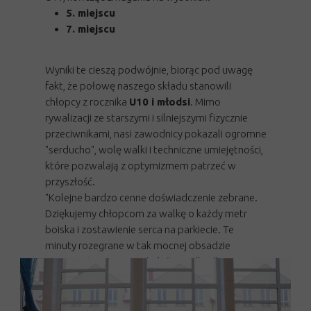
5. miejscu
7. miejscu
Wyniki te cieszą podwójnie, biorąc pod uwagę
fakt, że połowę naszego składu stanowili
chłopcy z rocznika
U10 i młodsi
. Mimo
rywalizacji ze starszymi i silniejszymi fizycznie
przeciwnikami, nasi zawodnicy pokazali ogromne
"serducho", wolę walki i techniczne umiejętności,
które pozwalają z optymizmem patrzeć w
przyszłość.
"Kolejne bardzo cenne doświadczenie zebrane.
Dziękujemy chłopcom za walkę o każdy metr
boiska i zostawienie serca na parkiecie. Te
minuty rozegrane w tak mocnej obsadzie
zaprocentują w przyszłości" – podkreślają
trenerzy.