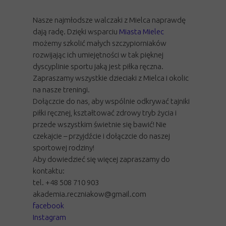
Nasze najmłodsze walczaki z Mielca naprawdę
dają radę. Dzięki wsparciu
Miasta Mielec
możemy szkolić małych szczypiorniaków
rozwijając ich umiejętności w tak pięknej
dyscyplinie sportu jaką jest piłka ręczna.
Zapraszamy wszystkie dzieciaki z Mielca i okolic
na nasze treningi.
Dołączcie do nas, aby wspólnie odkrywać tajniki
piłki ręcznej, kształtować zdrowy tryb życia i
przede wszystkim świetnie się bawić! Nie
czekajcie – przyjdźcie i dołączcie do naszej
sportowej rodziny!
Aby dowiedzieć się więcej zapraszamy do
kontaktu:
tel. +48 508 710 903
akademia.reczniakow@gmail.com
facebook
Instagram