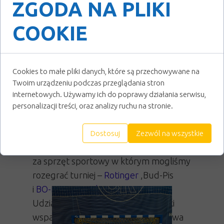
ZGODA NA PLIKI
Akademia Ręczniaków JBS -
Akademia
Handballu Ruch Chorzów
- 13:19
COOKIE
Gratulujemy wszystkim naszym
przeciwniczkom. Wielkie podziękowania
Cookies to małe pliki danych, które są przechowywane na
kierujemy do naszych niezastąpionych
Twoim urządzeniu podczas przeglądania stron
partnerów:
Podkarpackie
,
Miasto
internetowych. Używamy ich do poprawy działania serwisu,
Mielec
,
Gmina Przecław
,
Gmina
personalizacji treści, oraz analizy ruchu na stronie.
Wadowice Górne
,
Podkarpacki
Wojewódzki Związek Piłki Ręcznej
Dostosuj
Zezwól na wszystkie
Dziękujemy również naszym sponsorom
za sprzęt sportowy w którym mogliśmy
rozegrać turniej –
Rotinger
,Bud-Pis
i
BO-PI Stacja Paliw
.
Udział w turnieju jest możliwy dzięki
wsparciu finansowemu Województwa