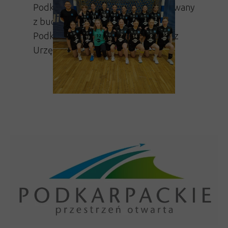
Podkarpackiego. Projekt dofinansowany
z budżetu Województwa
Podkarpackiego w ramach umowy z
Urzędem Marszałkowskim