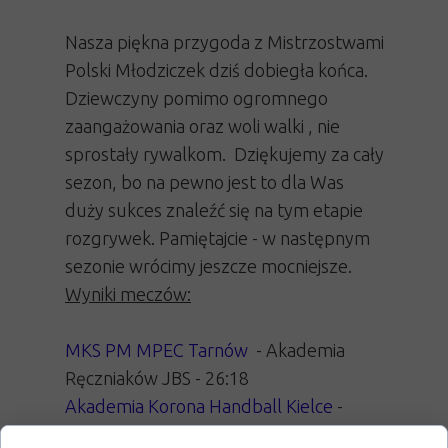
Nasza piękna przygoda z Mistrzostwami
Polski Młodziczek dziś dobiegła końca.
Dziewczyny pomimo ogromnego
zaangażowania oraz woli walki , nie
sprostały rywalkom. Dziękujemy za cały
sezon, bo na pewno jest to dla Was
duży sukces znaleźć się na tym etapie
rozgrywek. Pamiętajcie - w następnym
sezonie wrócimy jeszcze mocniejsze.
Wyniki meczów:
MKS PM MPEC Tarnów
- Akademia
Ręczniaków JBS - 26:18
Akademia Korona Handball Kielce
-
Akademia Ręczniaków JBS - 28:16