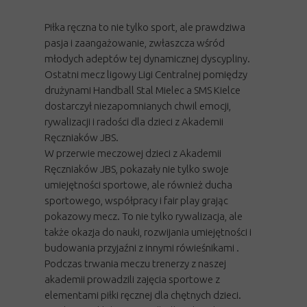
Piłka ręczna to nie tylko sport, ale prawdziwa
pasja i zaangażowanie, zwłaszcza wśród
młodych adeptów tej dynamicznej dyscypliny.
Ostatni mecz ligowy Ligi Centralnej pomiędzy
drużynami Handball Stal Mielec a SMS Kielce
dostarczył niezapomnianych chwil emocji,
rywalizacji i radości dla dzieci z Akademii
Ręczniaków JBS.
W przerwie meczowej dzieci z Akademii
Ręczniaków JBS, pokazały nie tylko swoje
umiejętności sportowe, ale również ducha
sportowego, współpracy i fair play grając
pokazowy mecz. To nie tylko rywalizacja, ale
także okazja do nauki, rozwijania umiejętności i
budowania przyjaźni z innymi rówieśnikami .
Podczas trwania meczu trenerzy z naszej
akademii prowadzili zajęcia sportowe z
elementami piłki ręcznej dla chętnych dzieci.