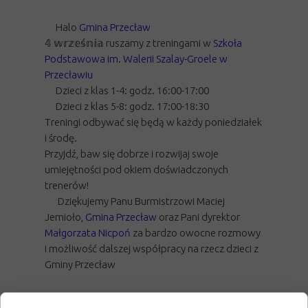
Halo
Gmina Przecław
𝟜 𝕨𝕣𝕫𝕖𝕤́𝕟𝕚𝕒 ruszamy z treningami w
Szkoła
Podstawowa im. Walerii Szalay-Groele w
Przecławiu
Dzieci z klas 1-4: godz. 16:00-17:00
Dzieci z klas 5-8: godz. 17:00-18:30
Treningi odbywać się będą w każdy poniedziałek
i środę.
Przyjdź, baw się dobrze i rozwijaj swoje
umiejętności pod okiem doświadczonych
trenerów!
Dziękujemy Panu Burmistrzowi Maciej
Jemioło,
Gmina Przecław
oraz Pani dyrektor
Małgorzata Nicpoń
za bardzo owocne rozmowy
i możliwość dalszej współpracy na rzecz dzieci z
Gminy Przecław